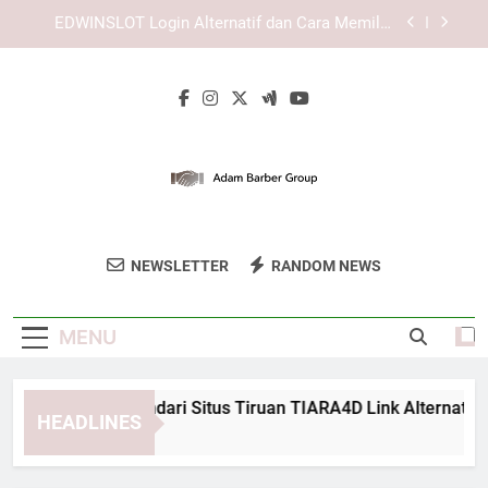
Skip
Panduan Login Edwinslot di Berbagai Perangkat
to
content
Lebah4D Login Resmi dengan Sistem Akses yang
Stabil untuk Pengalaman Lebih Nyaman
Panduan Menghindari Situs Tiruan TIARA4D Link
Alternatif
EDWINSLOT Login Alternatif dan Cara Memilih
Akses yang Lebih Tepat
Panduan Login Edwinslot di Berbagai Perangkat
Adam Barber
Dapatkan Solusi Manajemen Bisnis Dari
Lebah4D Login Resmi dengan Sistem Akses yang
NEWSLETTER
RANDOM NEWS
Group
Stabil untuk Pengalaman Lebih Nyaman
Adam Barber Group.
MENU
nduan Menghindari Situs Tiruan TIARA4D Link Alternatif
HEADLINES
Month Ago