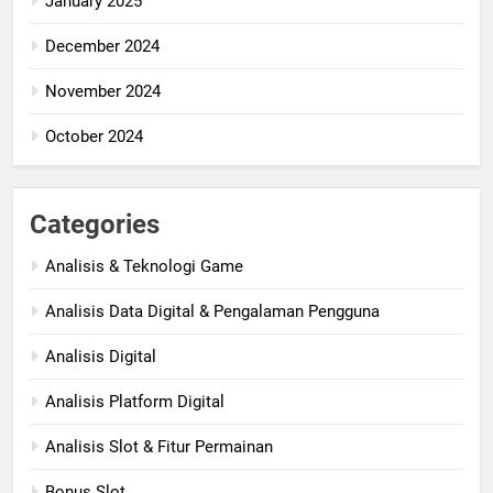
January 2025
December 2024
November 2024
October 2024
Categories
Analisis & Teknologi Game
Analisis Data Digital & Pengalaman Pengguna
Analisis Digital
Analisis Platform Digital
Analisis Slot & Fitur Permainan
Bonus Slot