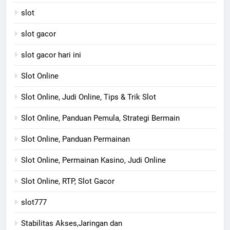
slot
slot gacor
slot gacor hari ini
Slot Online
Slot Online, Judi Online, Tips & Trik Slot
Slot Online, Panduan Pemula, Strategi Bermain
Slot Online, Panduan Permainan
Slot Online, Permainan Kasino, Judi Online
Slot Online, RTP, Slot Gacor
slot777
Stabilitas Akses,Jaringan dan