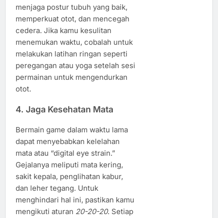
menjaga postur tubuh yang baik,
memperkuat otot, dan mencegah
cedera. Jika kamu kesulitan
menemukan waktu, cobalah untuk
melakukan latihan ringan seperti
peregangan atau yoga setelah sesi
permainan untuk mengendurkan
otot.
4.
Jaga Kesehatan Mata
Bermain game dalam waktu lama
dapat menyebabkan kelelahan
mata atau “digital eye strain.”
Gejalanya meliputi mata kering,
sakit kepala, penglihatan kabur,
dan leher tegang. Untuk
menghindari hal ini, pastikan kamu
mengikuti aturan
20-20-20
. Setiap