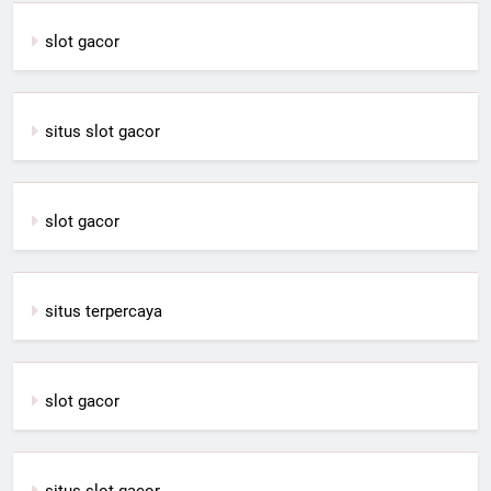
slot gacor
situs slot gacor
slot gacor
situs terpercaya
slot gacor