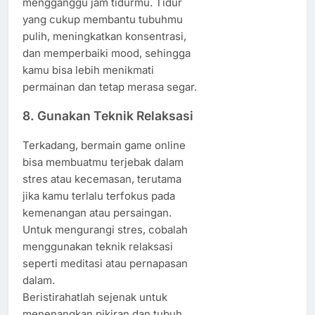
mengganggu jam tidurmu. Tidur
yang cukup membantu tubuhmu
pulih, meningkatkan konsentrasi,
dan memperbaiki mood, sehingga
kamu bisa lebih menikmati
permainan dan tetap merasa segar.
8.
Gunakan Teknik Relaksasi
Terkadang, bermain game online
bisa membuatmu terjebak dalam
stres atau kecemasan, terutama
jika kamu terlalu terfokus pada
kemenangan atau persaingan.
Untuk mengurangi stres, cobalah
menggunakan teknik relaksasi
seperti meditasi atau pernapasan
dalam.
Beristirahatlah sejenak untuk
menenangkan pikiran dan tubuh.