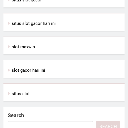
situs slot gacor
situs slot gacor hari ini
slot maxwin
slot gacor hari ini
situs slot
Search
SEARCH