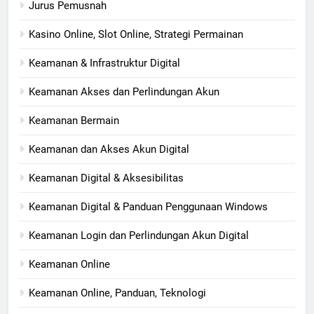
Jurus Pemusnah
Kasino Online, Slot Online, Strategi Permainan
Keamanan & Infrastruktur Digital
Keamanan Akses dan Perlindungan Akun
Keamanan Bermain
Keamanan dan Akses Akun Digital
Keamanan Digital & Aksesibilitas
Keamanan Digital & Panduan Penggunaan Windows
Keamanan Login dan Perlindungan Akun Digital
Keamanan Online
Keamanan Online, Panduan, Teknologi