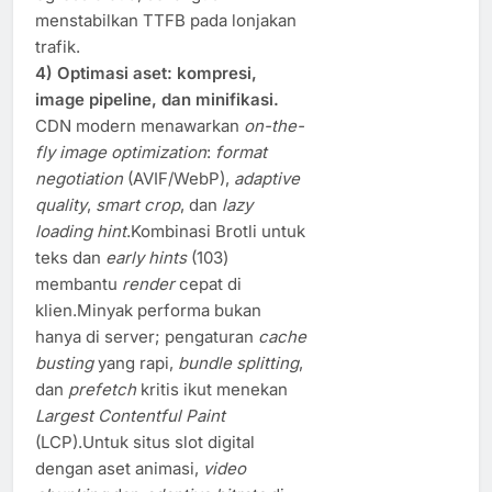
menstabilkan TTFB pada lonjakan
trafik.
4) Optimasi aset: kompresi,
image pipeline, dan minifikasi.
CDN modern menawarkan
on-the-
fly image optimization
:
format
negotiation
(AVIF/WebP),
adaptive
quality
,
smart crop
, dan
lazy
loading hint
.Kombinasi Brotli untuk
teks dan
early hints
(103)
membantu
render
cepat di
klien.Minyak performa bukan
hanya di server; pengaturan
cache
busting
yang rapi,
bundle splitting
,
dan
prefetch
kritis ikut menekan
Largest Contentful Paint
(LCP).Untuk situs slot digital
dengan aset animasi,
video