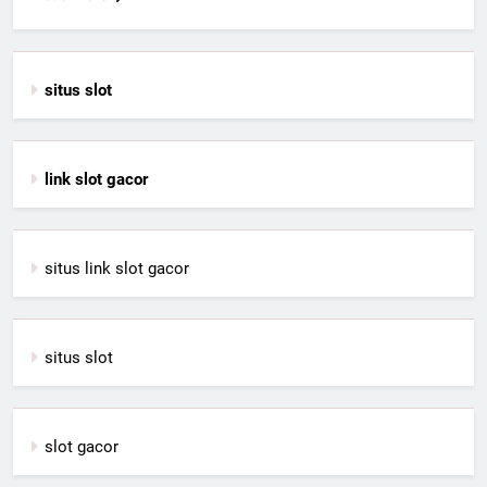
situs slot
link slot gacor
situs link slot gacor
situs slot
slot gacor