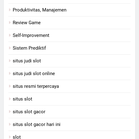
Produktivitas, Manajemen
Review Game
Self-Improvement
Sistem Prediktif
situs judi slot
situs judi slot online
situs resmi terpercaya
situs slot
situs slot gacor
situs slot gacor hari ini
slot