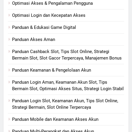
Optimasi Akses & Pengalaman Pengguna
Optimasi Login dan Kecepatan Akses
Panduan & Edukasi Game Digital
Panduan Akses Aman
Panduan Cashback Slot, Tips Slot Online, Strategi
Bermain Slot, Slot Gacor Terpercaya, Manajemen Bonus
Panduan Keamanan & Pengelolaan Akun
Panduan Login Aman, Keamanan Akun Slot, Tips
Bermain Slot, Optimasi Akses Situs, Strategi Login Stabil
Panduan Login Slot, Keamanan Akun, Tips Slot Online,
Strategi Bermain, Slot Online Terpercaya
Panduan Mobile dan Keamanan Akses Akun
Panduan Multi-Perangkat dan Akses Akun