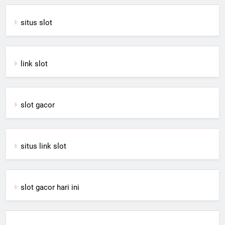
situs slot
link slot
slot gacor
situs link slot
slot gacor hari ini