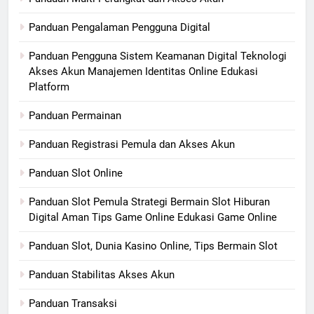
Panduan Pengalaman Pengguna Digital
Panduan Pengguna Sistem Keamanan Digital Teknologi
Akses Akun Manajemen Identitas Online Edukasi
Platform
Panduan Permainan
Panduan Registrasi Pemula dan Akses Akun
Panduan Slot Online
Panduan Slot Pemula Strategi Bermain Slot Hiburan
Digital Aman Tips Game Online Edukasi Game Online
Panduan Slot, Dunia Kasino Online, Tips Bermain Slot
Panduan Stabilitas Akses Akun
Panduan Transaksi