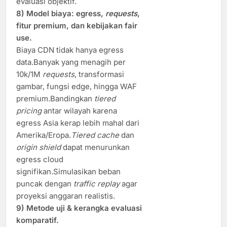
evaluasi objektif.
8) Model biaya: egress,
requests
,
fitur premium, dan kebijakan fair
use.
Biaya CDN tidak hanya egress
data.Banyak yang menagih per
10k/1M
requests
, transformasi
gambar, fungsi edge, hingga WAF
premium.Bandingkan
tiered
pricing
antar wilayah karena
egress Asia kerap lebih mahal dari
Amerika/Eropa.
Tiered cache
dan
origin shield
dapat menurunkan
egress cloud
signifikan.Simulasikan beban
puncak dengan
traffic replay
agar
proyeksi anggaran realistis.
9) Metode uji & kerangka evaluasi
komparatif.