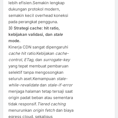
lebih efisien.Semakin lengkap
dukungan protokol modern,
semakin kecil overhead koneksi
pada perangkat pengguna.
3) Strategi cache: hit ratio,
kebijakan validasi, dan
stale
mode.
Kinerja CDN sangat dipengaruhi
cache hit ratio
.Kebijakan
cache-
control
,
ETag
, dan
surrogate-key
yang tepat membuat pembaruan
selektif tanpa mengosongkan
seluruh aset.Kemampuan
stale-
while-revalidate
dan
stale-if-error
menjaga halaman tetap tersaji saat
origin padat beban atau sementara
tidak responsif.
Tiered caching
menurunkan
origin fetch
dan biaya
egress cloud, sekaligus