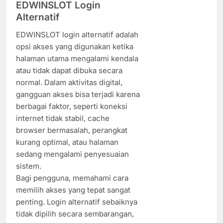
EDWINSLOT Login
Alternatif
EDWINSLOT login alternatif adalah
opsi akses yang digunakan ketika
halaman utama mengalami kendala
atau tidak dapat dibuka secara
normal. Dalam aktivitas digital,
gangguan akses bisa terjadi karena
berbagai faktor, seperti koneksi
internet tidak stabil, cache
browser bermasalah, perangkat
kurang optimal, atau halaman
sedang mengalami penyesuaian
sistem.
Bagi pengguna, memahami cara
memilih akses yang tepat sangat
penting. Login alternatif sebaiknya
tidak dipilih secara sembarangan,