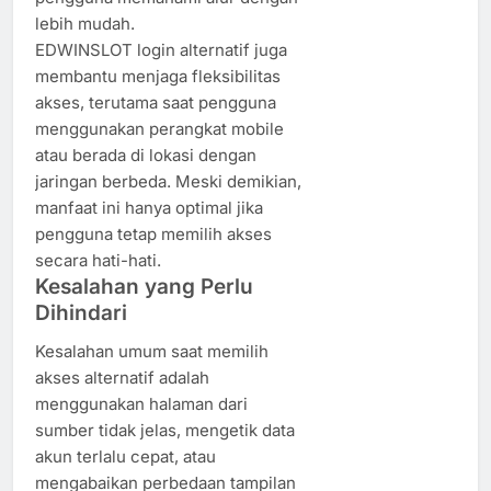
lebih mudah.
EDWINSLOT login alternatif juga
membantu menjaga fleksibilitas
akses, terutama saat pengguna
menggunakan perangkat mobile
atau berada di lokasi dengan
jaringan berbeda. Meski demikian,
manfaat ini hanya optimal jika
pengguna tetap memilih akses
secara hati-hati.
Kesalahan yang Perlu
Dihindari
Kesalahan umum saat memilih
akses alternatif adalah
menggunakan halaman dari
sumber tidak jelas, mengetik data
akun terlalu cepat, atau
mengabaikan perbedaan tampilan