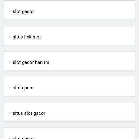
slot gacor
situs link slot
slot gacor hari ini
slot gacor
situs slot gacor
slot gacor