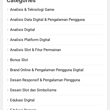
Categories
Analisis & Teknologi Game
Analisis Data Digital & Pengalaman Pengguna
Analisis Digital
Analisis Platform Digital
Analisis Slot & Fitur Permainan
Bonus Slot
Brand Online & Pengalaman Pengguna Digital
Desain Responsif & Pengalaman Pengguna
Desain Slot dan Simbolisme
Edukasi Digital