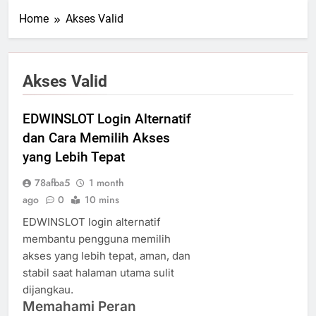
Home
Akses Valid
Akses Valid
EDWINSLOT Login Alternatif
dan Cara Memilih Akses
yang Lebih Tepat
78afba5
1 month
ago
0
10 mins
EDWINSLOT login alternatif
membantu pengguna memilih
akses yang lebih tepat, aman, dan
stabil saat halaman utama sulit
dijangkau.
Memahami Peran