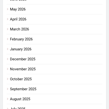
May 2026
April 2026
March 2026
February 2026
January 2026
December 2025
November 2025
October 2025
September 2025
August 2025
July 2025