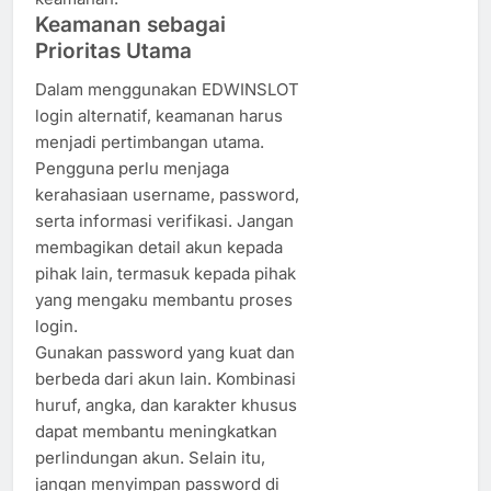
Keamanan sebagai
Prioritas Utama
Dalam menggunakan EDWINSLOT
login alternatif, keamanan harus
menjadi pertimbangan utama.
Pengguna perlu menjaga
kerahasiaan username, password,
serta informasi verifikasi. Jangan
membagikan detail akun kepada
pihak lain, termasuk kepada pihak
yang mengaku membantu proses
login.
Gunakan password yang kuat dan
berbeda dari akun lain. Kombinasi
huruf, angka, dan karakter khusus
dapat membantu meningkatkan
perlindungan akun. Selain itu,
jangan menyimpan password di