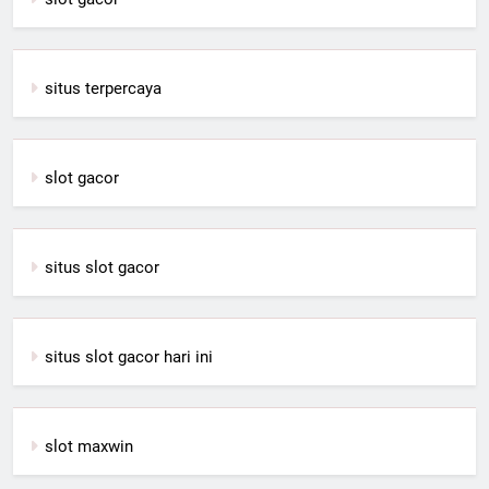
situs terpercaya
slot gacor
situs slot gacor
situs slot gacor hari ini
slot maxwin