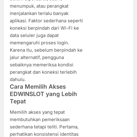
menumpuk, atau perangkat
menjalankan terlalu banyak
aplikasi. Faktor sederhana seperti
koneksi berpindah dari Wi-Fi ke
data seluler juga dapat
memengaruhi proses login.
Karena itu, sebelum berpindah ke
jalur alternatif, pengguna
sebaiknya memeriksa kondisi
perangkat dan koneksi terlebih
dahulu.
Cara Memilih Akses
EDWINSLOT yang Lebih
Tepat
Memilih akses yang tepat
membutuhkan pemeriksaan
sederhana tetapi teliti. Pertama,
perhatikan konsistensi identitas