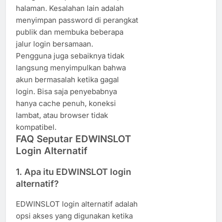
halaman. Kesalahan lain adalah
menyimpan password di perangkat
publik dan membuka beberapa
jalur login bersamaan.
Pengguna juga sebaiknya tidak
langsung menyimpulkan bahwa
akun bermasalah ketika gagal
login. Bisa saja penyebabnya
hanya cache penuh, koneksi
lambat, atau browser tidak
kompatibel.
FAQ Seputar EDWINSLOT
Login Alternatif
1. Apa itu EDWINSLOT login
alternatif?
EDWINSLOT login alternatif adalah
opsi akses yang digunakan ketika