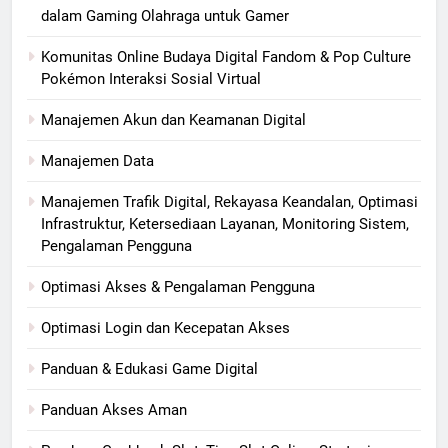
dalam Gaming Olahraga untuk Gamer
Komunitas Online Budaya Digital Fandom & Pop Culture
Pokémon Interaksi Sosial Virtual
Manajemen Akun dan Keamanan Digital
Manajemen Data
Manajemen Trafik Digital, Rekayasa Keandalan, Optimasi
Infrastruktur, Ketersediaan Layanan, Monitoring Sistem,
Pengalaman Pengguna
Optimasi Akses & Pengalaman Pengguna
Optimasi Login dan Kecepatan Akses
Panduan & Edukasi Game Digital
Panduan Akses Aman