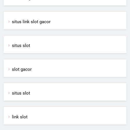
situs link slot gacor
situs slot
slot gacor
situs slot
link slot