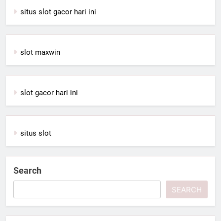
situs slot gacor hari ini
slot maxwin
slot gacor hari ini
situs slot
Search
SEARCH