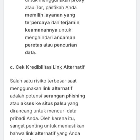
atau
Tor
, pastikan Anda
memilih layanan yang
terpercaya
dan
terjamin
keamanannya
untuk
menghindari
ancaman
peretas
atau
pencurian
data
.
c.
Cek Kredibilitas Link Alternatif
Salah satu risiko terbesar saat
menggunakan
link alternatif
adalah potensi
serangan phishing
atau
akses ke situs palsu
yang
dirancang untuk mencuri data
pribadi Anda. Oleh karena itu,
sangat penting untuk memastikan
bahwa
link alternatif
yang Anda