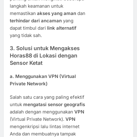
langkah keamanan untuk
memastikan
akses yang aman
dan
terhindar dari ancaman
yang
dapat timbul dari
link alternatif
yang tidak sah.
3. Solusi untuk Mengakses
Horas88 di Lokasi dengan
Sensor Ketat
a.
Menggunakan VPN (Virtual
Private Network)
Salah satu cara yang paling efektif
untuk
mengatasi sensor geografis
adalah dengan menggunakan
VPN
(Virtual Private Network).
VPN
mengenkripsi lalu lintas internet
Anda dan membuatnya tampak