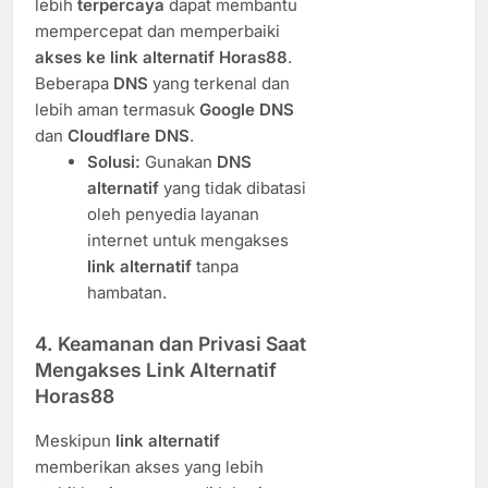
lebih
terpercaya
dapat membantu
mempercepat dan memperbaiki
akses ke link alternatif Horas88
.
Beberapa
DNS
yang terkenal dan
lebih aman termasuk
Google DNS
dan
Cloudflare DNS
.
Solusi:
Gunakan
DNS
alternatif
yang tidak dibatasi
oleh penyedia layanan
internet untuk mengakses
link alternatif
tanpa
hambatan.
4. Keamanan dan Privasi Saat
Mengakses Link Alternatif
Horas88
Meskipun
link alternatif
memberikan akses yang lebih