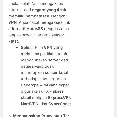
seolah-olah Anda mengakses
internet dari
negara yang tidak
memiliki pembatasan
. Dengan
VPN
, Anda dapat
mengakses link
alternatif Horas88
dengan aman
tanpa khawatir terkena
sensor
ketat
.
Solusi:
Pilih
VPN yang
andal
dan pastikan untuk
menggunakan server dari
negara yang tidak
menerapkan
sensor ketat
terhadap situs perjudian.
Beberapa VPN yang dapat
digunakan untuk
akses
stabil
meliputi
ExpressVPN
,
NordVPN
, dan
CyberGhost
.
b.
Menggunakan Proxy atau Tor