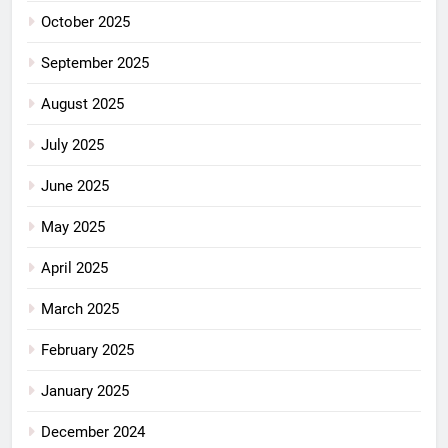
October 2025
September 2025
August 2025
July 2025
June 2025
May 2025
April 2025
March 2025
February 2025
January 2025
December 2024