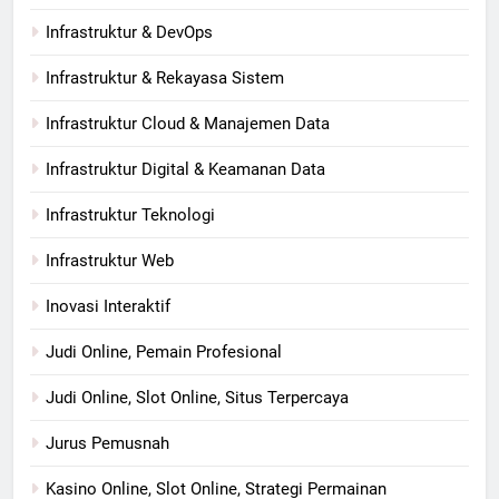
Infrastruktur & DevOps
Infrastruktur & Rekayasa Sistem
Infrastruktur Cloud & Manajemen Data
Infrastruktur Digital & Keamanan Data
Infrastruktur Teknologi
Infrastruktur Web
Inovasi Interaktif
Judi Online, Pemain Profesional
Judi Online, Slot Online, Situs Terpercaya
Jurus Pemusnah
Kasino Online, Slot Online, Strategi Permainan