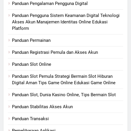
Panduan Pengalaman Pengguna Digital
Panduan Pengguna Sistem Keamanan Digital Teknologi
Akses Akun Manajemen Identitas Online Edukasi
Platform
Panduan Permainan
Panduan Registrasi Pemula dan Akses Akun
Panduan Slot Online
Panduan Slot Pemula Strategi Bermain Slot Hiburan
Digital Aman Tips Game Online Edukasi Game Online
Panduan Slot, Dunia Kasino Online, Tips Bermain Slot
Panduan Stabilitas Akses Akun
Panduan Transaksi
Pemeliharaan Aplikasi