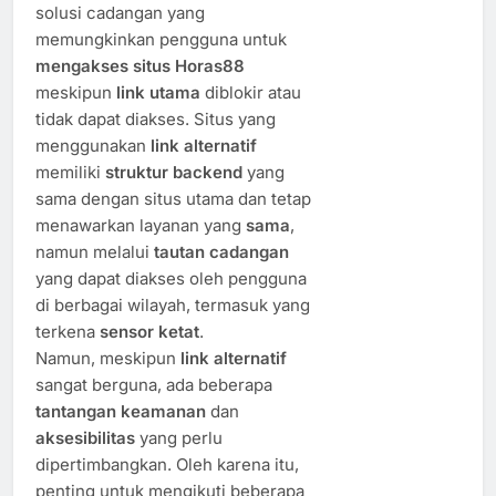
solusi cadangan yang
memungkinkan pengguna untuk
mengakses situs Horas88
meskipun
link utama
diblokir atau
tidak dapat diakses. Situs yang
menggunakan
link alternatif
memiliki
struktur backend
yang
sama dengan situs utama dan tetap
menawarkan layanan yang
sama
,
namun melalui
tautan cadangan
yang dapat diakses oleh pengguna
di berbagai wilayah, termasuk yang
terkena
sensor ketat
.
Namun, meskipun
link alternatif
sangat berguna, ada beberapa
tantangan keamanan
dan
aksesibilitas
yang perlu
dipertimbangkan. Oleh karena itu,
penting untuk mengikuti beberapa