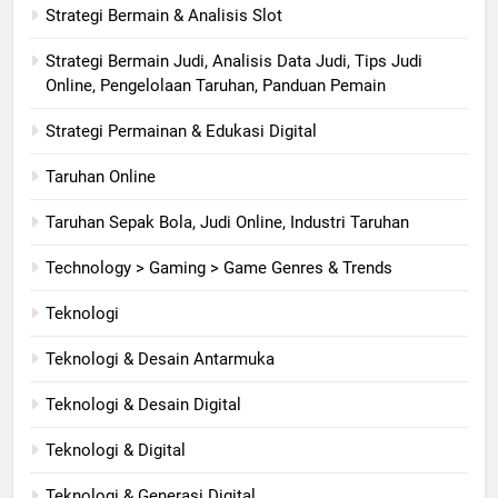
Strategi Bermain & Analisis Slot
Strategi Bermain Judi, Analisis Data Judi, Tips Judi
Online, Pengelolaan Taruhan, Panduan Pemain
Strategi Permainan & Edukasi Digital
Taruhan Online
Taruhan Sepak Bola, Judi Online, Industri Taruhan
Technology > Gaming > Game Genres & Trends
Teknologi
Teknologi & Desain Antarmuka
Teknologi & Desain Digital
Teknologi & Digital
Teknologi & Generasi Digital