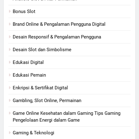
Bonus Slot
Brand Online & Pengalaman Pengguna Digital
Desain Responsif & Pengalaman Pengguna
Desain Slot dan Simbolisme
Edukasi Digital
Edukasi Pemain
Enkripsi & Sertifikat Digital
Gambling, Slot Online, Permainan
Game Online Kesehatan dalam Gaming Tips Gaming
Pengelolaan Energi dalam Game
Gaming & Teknologi