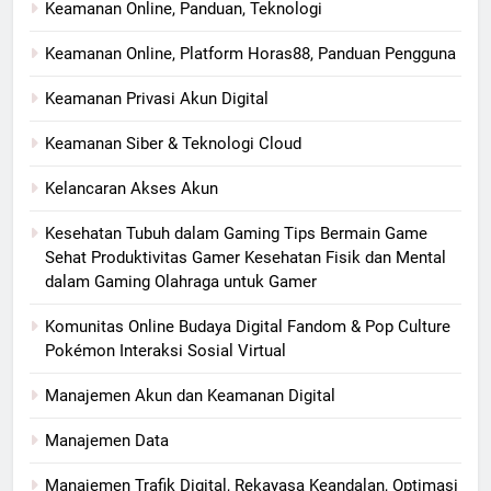
Keamanan Online, Panduan, Teknologi
Keamanan Online, Platform Horas88, Panduan Pengguna
Keamanan Privasi Akun Digital
Keamanan Siber & Teknologi Cloud
Kelancaran Akses Akun
Kesehatan Tubuh dalam Gaming Tips Bermain Game
Sehat Produktivitas Gamer Kesehatan Fisik dan Mental
dalam Gaming Olahraga untuk Gamer
Komunitas Online Budaya Digital Fandom & Pop Culture
Pokémon Interaksi Sosial Virtual
Manajemen Akun dan Keamanan Digital
Manajemen Data
Manajemen Trafik Digital, Rekayasa Keandalan, Optimasi