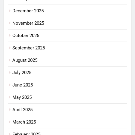
December 2025
November 2025
October 2025
September 2025
August 2025
July 2025
June 2025
May 2025
April 2025
March 2025
February 2025