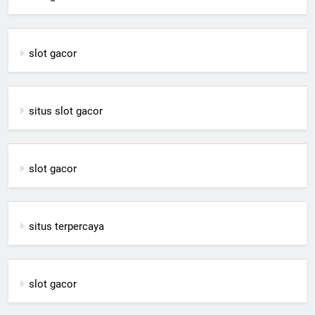
slot gacor
situs slot gacor
slot gacor
situs terpercaya
slot gacor