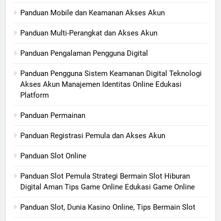
Panduan Mobile dan Keamanan Akses Akun
Panduan Multi-Perangkat dan Akses Akun
Panduan Pengalaman Pengguna Digital
Panduan Pengguna Sistem Keamanan Digital Teknologi
Akses Akun Manajemen Identitas Online Edukasi
Platform
Panduan Permainan
Panduan Registrasi Pemula dan Akses Akun
Panduan Slot Online
Panduan Slot Pemula Strategi Bermain Slot Hiburan
Digital Aman Tips Game Online Edukasi Game Online
Panduan Slot, Dunia Kasino Online, Tips Bermain Slot