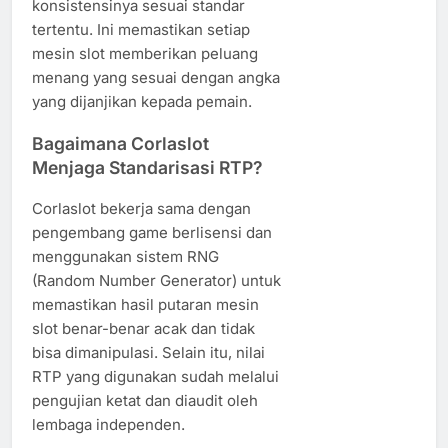
konsistensinya sesuai standar
tertentu. Ini memastikan setiap
mesin slot memberikan peluang
menang yang sesuai dengan angka
yang dijanjikan kepada pemain.
Bagaimana Corlaslot
Menjaga Standarisasi RTP?
Corlaslot bekerja sama dengan
pengembang game berlisensi dan
menggunakan sistem RNG
(Random Number Generator) untuk
memastikan hasil putaran mesin
slot benar-benar acak dan tidak
bisa dimanipulasi. Selain itu, nilai
RTP yang digunakan sudah melalui
pengujian ketat dan diaudit oleh
lembaga independen.