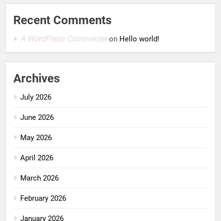
Recent Comments
A WordPress Commenter
on
Hello world!
Archives
July 2026
June 2026
May 2026
April 2026
March 2026
February 2026
January 2026