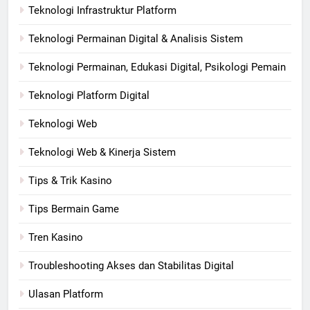
Teknologi Infrastruktur Platform
Teknologi Permainan Digital & Analisis Sistem
Teknologi Permainan, Edukasi Digital, Psikologi Pemain
Teknologi Platform Digital
Teknologi Web
Teknologi Web & Kinerja Sistem
Tips & Trik Kasino
Tips Bermain Game
Tren Kasino
Troubleshooting Akses dan Stabilitas Digital
Ulasan Platform