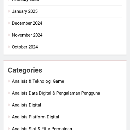
January 2025
December 2024
November 2024
October 2024
Categories
Analisis & Teknologi Game
Analisis Data Digital & Pengalaman Pengguna
Analisis Digital
Analisis Platform Digital
Analisis Slot & Fitur Permainan