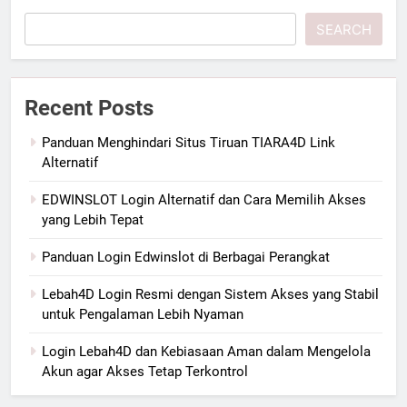
SEARCH
Recent Posts
Panduan Menghindari Situs Tiruan TIARA4D Link
Alternatif
EDWINSLOT Login Alternatif dan Cara Memilih Akses
yang Lebih Tepat
Panduan Login Edwinslot di Berbagai Perangkat
Lebah4D Login Resmi dengan Sistem Akses yang Stabil
untuk Pengalaman Lebih Nyaman
Login Lebah4D dan Kebiasaan Aman dalam Mengelola
Akun agar Akses Tetap Terkontrol