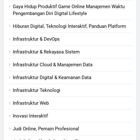
Gaya Hidup Produktif Game Online Manajemen Waktu
Pengembangan Diri Digital Lifestyle
Hiburan Digital, Teknologi Interaktif, Panduan Platform
Infrastruktur & DevOps
Infrastruktur & Rekayasa Sistem
Infrastruktur Cloud & Manajemen Data
Infrastruktur Digital & Keamanan Data
Infrastruktur Teknologi
Infrastruktur Web
Inovasi Interaktif
Judi Online, Pemain Profesional