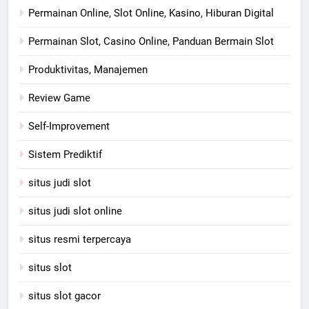
Permainan Online, Slot Online, Kasino, Hiburan Digital
Permainan Slot, Casino Online, Panduan Bermain Slot
Produktivitas, Manajemen
Review Game
Self-Improvement
Sistem Prediktif
situs judi slot
situs judi slot online
situs resmi terpercaya
situs slot
situs slot gacor