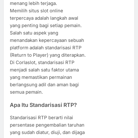
menang lebih terjaga.
Memilih situs slot online
terpercaya adalah langkah awal
yang penting bagi setiap pemain.
Salah satu aspek yang
menandakan kepercayaan sebuah
platform adalah standarisasi RTP
(Return to Player) yang diterapkan.
Di Corlaslot, standarisasi RTP
menjadi salah satu faktor utama
yang memastikan permainan
berlangsung adil dan aman bagi
semua pemain.
Apa Itu Standarisasi RTP?
Standarisasi RTP berarti nilai
persentase pengembalian taruhan
yang sudah diatur, diuji, dan dijaga