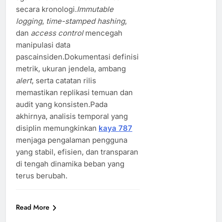
secara kronologi.
Immutable
logging
,
time-stamped hashing
,
dan
access control
mencegah
manipulasi data
pascainsiden.Dokumentasi definisi
metrik, ukuran jendela, ambang
alert
, serta catatan rilis
memastikan replikasi temuan dan
audit yang konsisten.Pada
akhirnya, analisis temporal yang
disiplin memungkinkan
kaya 787
menjaga pengalaman pengguna
yang stabil, efisien, dan transparan
di tengah dinamika beban yang
terus berubah.
Read More