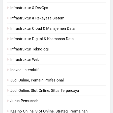
Infrastruktur & DevOps
Infrastruktur & Rekayasa Sistem
Infrastruktur Cloud & Manajemen Data
Infrastruktur Digital & Keamanan Data
Infrastruktur Teknologi
Infrastruktur Web
Inovasi Interaktif
Judi Online, Pemain Profesional
Judi Online, Slot Online, Situs Terpercaya
Jurus Pemusnah
Kasino Online, Slot Online, Strategi Permainan