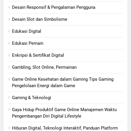
Desain Responsif & Pengalaman Pengguna
Desain Slot dan Simbolisme
Edukasi Digital
Edukasi Pemain
Enkripsi & Sertifikat Digital
Gambling, Slot Online, Permainan
Game Online Kesehatan dalam Gaming Tips Gaming
Pengelolaan Energi dalam Game
Gaming & Teknologi
Gaya Hidup Produktif Game Online Manajemen Waktu
Pengembangan Diri Digital Lifestyle
Hiburan Digital, Teknologi Interaktif, Panduan Platform