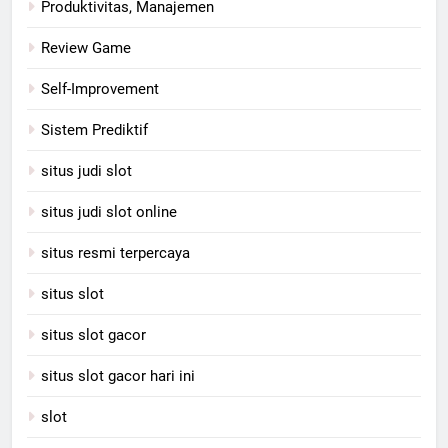
Produktivitas, Manajemen
Review Game
Self-Improvement
Sistem Prediktif
situs judi slot
situs judi slot online
situs resmi terpercaya
situs slot
situs slot gacor
situs slot gacor hari ini
slot