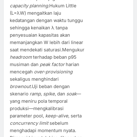
capacity planning
.Hukum Little
(L=λW) mengaitkan laju
kedatangan dengan waktu tunggu
sehingga kenaikan λ tanpa
penyesuaian kapasitas akan
memanjangkan W lebih dari linear
saat mendekati saturasi.Mengukur
headroom
terhadap beban p95
musiman dan
peak factor
harian
mencegah
over-provisioning
sekaligus menghindari
brownout
.Uji beban dengan
skenario
ramp
,
spike
, dan
soak
—
yang meniru pola temporal
produksi—mengkalibrasi
parameter pool,
keep-alive
, serta
concurrency limit
sebelum
menghadapi momentum nyata.