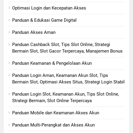
Optimasi Login dan Kecepatan Akses
Panduan & Edukasi Game Digital
Panduan Akses Aman
Panduan Cashback Slot, Tips Slot Online, Strategi
Bermain Slot, Slot Gacor Terpercaya, Manajemen Bonus
Panduan Keamanan & Pengelolaan Akun
Panduan Login Aman, Keamanan Akun Slot, Tips
Bermain Slot, Optimasi Akses Situs, Strategi Login Stabil
Panduan Login Slot, Keamanan Akun, Tips Slot Online,
Strategi Bermain, Slot Online Terpercaya
Panduan Mobile dan Keamanan Akses Akun
Panduan Multi-Perangkat dan Akses Akun