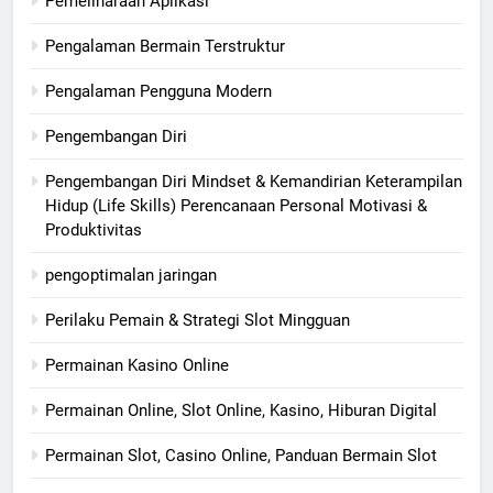
Pemeliharaan Aplikasi
Pengalaman Bermain Terstruktur
Pengalaman Pengguna Modern
Pengembangan Diri
Pengembangan Diri Mindset & Kemandirian Keterampilan
Hidup (Life Skills) Perencanaan Personal Motivasi &
Produktivitas
pengoptimalan jaringan
Perilaku Pemain & Strategi Slot Mingguan
Permainan Kasino Online
Permainan Online, Slot Online, Kasino, Hiburan Digital
Permainan Slot, Casino Online, Panduan Bermain Slot