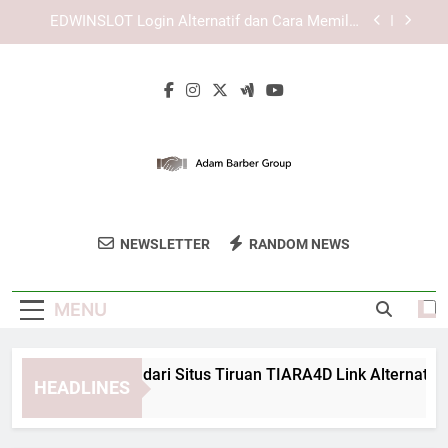
Skip
Panduan Login Edwinslot di Berbagai Perangkat
to
content
Lebah4D Login Resmi dengan Sistem Akses yang
Stabil untuk Pengalaman Lebih Nyaman
Panduan Menghindari Situs Tiruan TIARA4D Link
Alternatif
EDWINSLOT Login Alternatif dan Cara Memilih
Akses yang Lebih Tepat
Panduan Login Edwinslot di Berbagai Perangkat
Adam Barber
Dapatkan Solusi Manajemen Bisnis Dari
Lebah4D Login Resmi dengan Sistem Akses yang
NEWSLETTER
RANDOM NEWS
Group
Stabil untuk Pengalaman Lebih Nyaman
Adam Barber Group.
MENU
nduan Menghindari Situs Tiruan TIARA4D Link Alternatif
HEADLINES
Weeks Ago