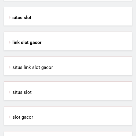
situs slot
link slot gacor
situs link slot gacor
situs slot
slot gacor