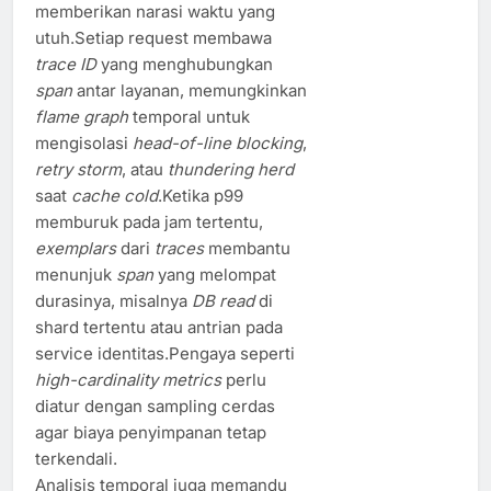
memberikan narasi waktu yang
utuh.Setiap request membawa
trace ID
yang menghubungkan
span
antar layanan, memungkinkan
flame graph
temporal untuk
mengisolasi
head-of-line blocking
,
retry storm
, atau
thundering herd
saat
cache cold
.Ketika p99
memburuk pada jam tertentu,
exemplars
dari
traces
membantu
menunjuk
span
yang melompat
durasinya, misalnya
DB read
di
shard tertentu atau antrian pada
service identitas.Pengaya seperti
high-cardinality metrics
perlu
diatur dengan sampling cerdas
agar biaya penyimpanan tetap
terkendali.
Analisis temporal juga memandu