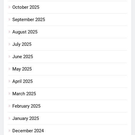
October 2025
September 2025
August 2025
July 2025
June 2025
May 2025
April 2025
March 2025
February 2025
January 2025
December 2024