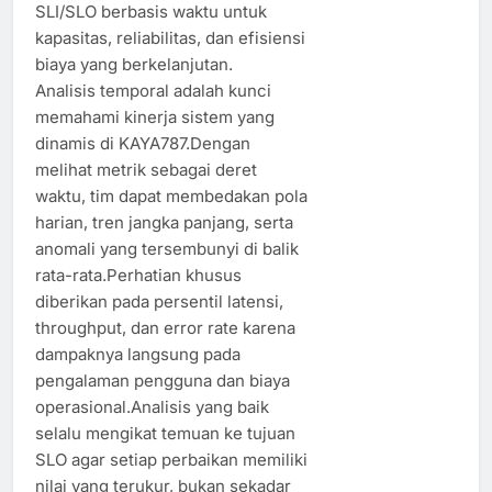
SLI/SLO berbasis waktu untuk
kapasitas, reliabilitas, dan efisiensi
biaya yang berkelanjutan.
Analisis temporal adalah kunci
memahami kinerja sistem yang
dinamis di KAYA787.Dengan
melihat metrik sebagai deret
waktu, tim dapat membedakan pola
harian, tren jangka panjang, serta
anomali yang tersembunyi di balik
rata-rata.Perhatian khusus
diberikan pada persentil latensi,
throughput, dan error rate karena
dampaknya langsung pada
pengalaman pengguna dan biaya
operasional.Analisis yang baik
selalu mengikat temuan ke tujuan
SLO agar setiap perbaikan memiliki
nilai yang terukur, bukan sekadar