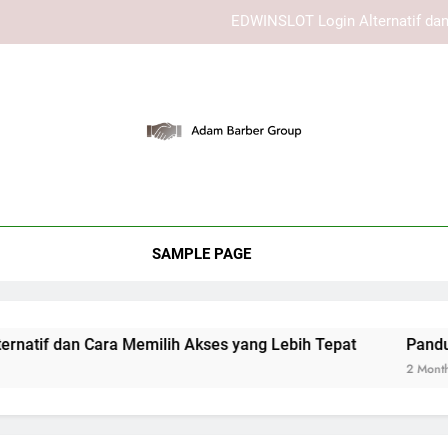
EDWINSLOT Login Alternatif dan
Panduan 
Lebah4D Login Resmi dengan Sistem Akses yang S
Panduan Menghindari
m Barber Group
EDWINSLOT Login Alternatif dan
Solusi Manajemen Bisnis Dari Adam Barber Group.
Panduan 
SAMPLE PAGE
Lebah4D Login Resmi dengan Sistem Akses yang S
Cara Memilih Akses yang Lebih Tepat
Panduan Login Edw
2 Months Ago