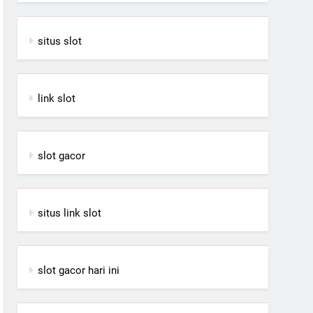
situs slot
link slot
slot gacor
situs link slot
slot gacor hari ini