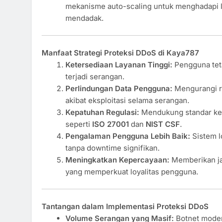
mekanisme auto-scaling untuk menghadapi lo
mendadak.
Manfaat Strategi Proteksi DDoS di Kaya787
Ketersediaan Layanan Tinggi:
Pengguna teta
terjadi serangan.
Perlindungan Data Pengguna:
Mengurangi ri
akibat eksploitasi selama serangan.
Kepatuhan Regulasi:
Mendukung standar ke
seperti
ISO 27001
dan
NIST CSF
.
Pengalaman Pengguna Lebih Baik:
Sistem l
tanpa downtime signifikan.
Meningkatkan Kepercayaan:
Memberikan j
yang memperkuat loyalitas pengguna.
Tantangan dalam Implementasi Proteksi DDoS
Volume Serangan yang Masif:
Botnet mode