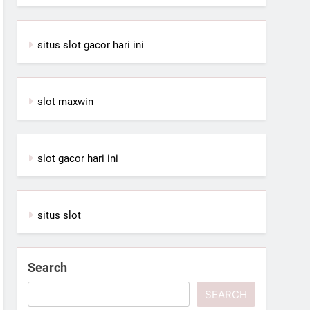
situs slot gacor hari ini
slot maxwin
slot gacor hari ini
situs slot
Search
SEARCH