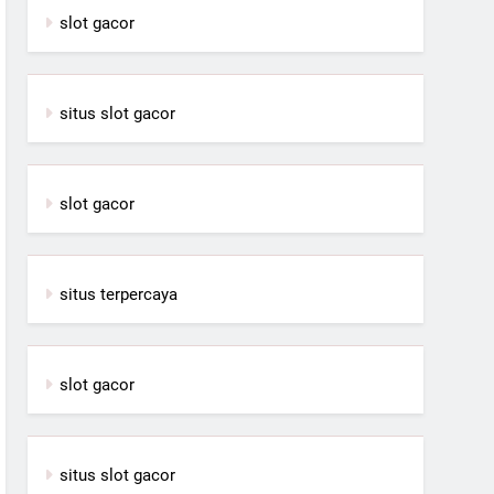
slot gacor
situs slot gacor
slot gacor
situs terpercaya
slot gacor
situs slot gacor