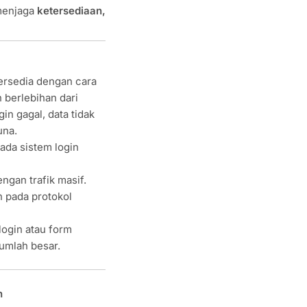
 menjaga
ketersediaan,
ersedia dengan cara
berlebihan dari
in gagal, data tidak
una.
ada sistem login
gan trafik masif.
 pada protokol
ogin atau form
umlah besar.
n