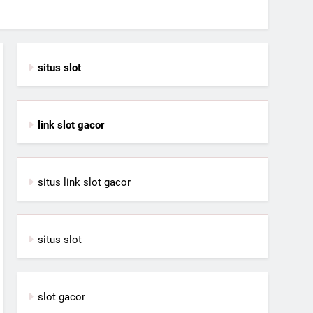
situs slot
link slot gacor
situs link slot gacor
situs slot
slot gacor