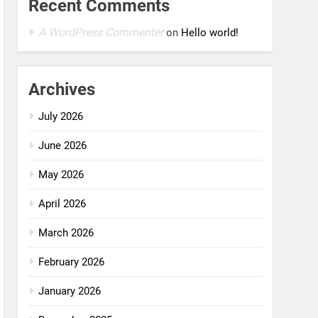
Recent Comments
A WordPress Commenter
on
Hello world!
Archives
July 2026
June 2026
May 2026
April 2026
March 2026
February 2026
January 2026