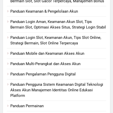
Bermain Slot, Slot Gacor Terpercaya, Manajemen Bonus
Panduan Keamanan & Pengelolaan Akun
Panduan Login Aman, Keamanan Akun Slot, Tips
Bermain Slot, Optimasi Akses Situs, Strategi Login Stabil
Panduan Login Slot, Keamanan Akun, Tips Slot Online,
Strategi Bermain, Slot Online Terpercaya
Panduan Mobile dan Keamanan Akses Akun
Panduan Multi-Perangkat dan Akses Akun
Panduan Pengalaman Pengguna Digital
Panduan Pengguna Sistem Keamanan Digital Teknologi
Akses Akun Manajemen Identitas Online Edukasi
Platform
Panduan Permainan