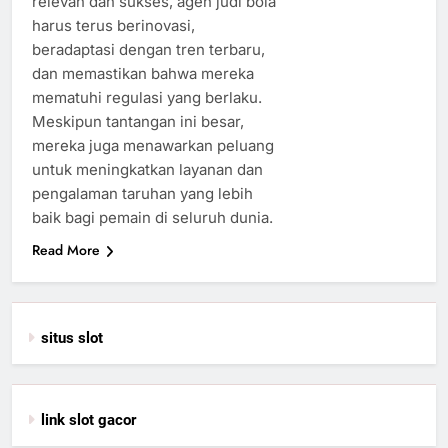
relevan dan sukses, agen judi bola
harus terus berinovasi,
beradaptasi dengan tren terbaru,
dan memastikan bahwa mereka
mematuhi regulasi yang berlaku.
Meskipun tantangan ini besar,
mereka juga menawarkan peluang
untuk meningkatkan layanan dan
pengalaman taruhan yang lebih
baik bagi pemain di seluruh dunia.
Read More
situs slot
link slot gacor