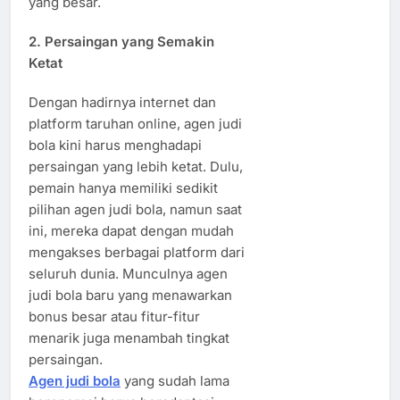
yang besar.
2.
Persaingan yang Semakin
Ketat
Dengan hadirnya internet dan
platform taruhan online, agen judi
bola kini harus menghadapi
persaingan yang lebih ketat. Dulu,
pemain hanya memiliki sedikit
pilihan agen judi bola, namun saat
ini, mereka dapat dengan mudah
mengakses berbagai platform dari
seluruh dunia. Munculnya agen
judi bola baru yang menawarkan
bonus besar atau fitur-fitur
menarik juga menambah tingkat
persaingan.
Agen judi bola
yang sudah lama