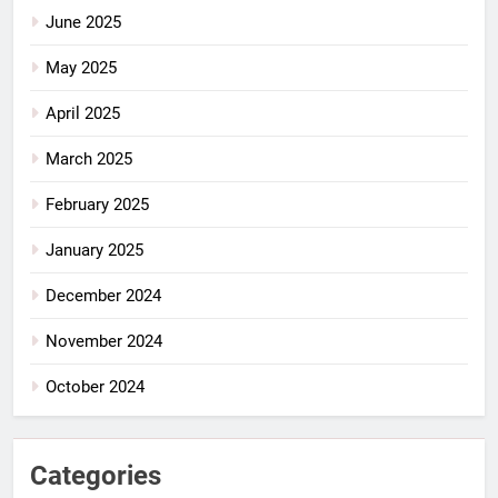
June 2025
May 2025
April 2025
March 2025
February 2025
January 2025
December 2024
November 2024
October 2024
Categories