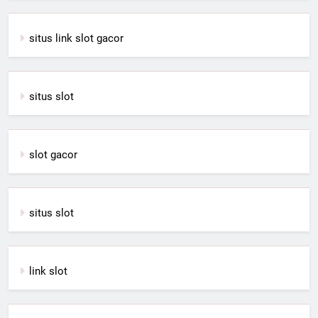
situs link slot gacor
situs slot
slot gacor
situs slot
link slot