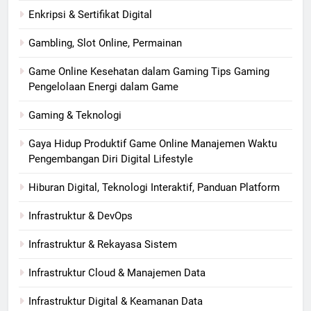
Enkripsi & Sertifikat Digital
Gambling, Slot Online, Permainan
Game Online Kesehatan dalam Gaming Tips Gaming
Pengelolaan Energi dalam Game
Gaming & Teknologi
Gaya Hidup Produktif Game Online Manajemen Waktu
Pengembangan Diri Digital Lifestyle
Hiburan Digital, Teknologi Interaktif, Panduan Platform
Infrastruktur & DevOps
Infrastruktur & Rekayasa Sistem
Infrastruktur Cloud & Manajemen Data
Infrastruktur Digital & Keamanan Data