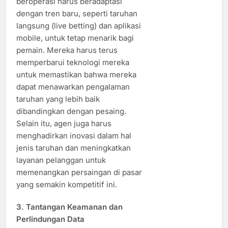
beroperasi harus beradaptasi
dengan tren baru, seperti taruhan
langsung (live betting) dan aplikasi
mobile, untuk tetap menarik bagi
pemain. Mereka harus terus
memperbarui teknologi mereka
untuk memastikan bahwa mereka
dapat menawarkan pengalaman
taruhan yang lebih baik
dibandingkan dengan pesaing.
Selain itu, agen juga harus
menghadirkan inovasi dalam hal
jenis taruhan dan meningkatkan
layanan pelanggan untuk
memenangkan persaingan di pasar
yang semakin kompetitif ini.
3.
Tantangan Keamanan dan
Perlindungan Data