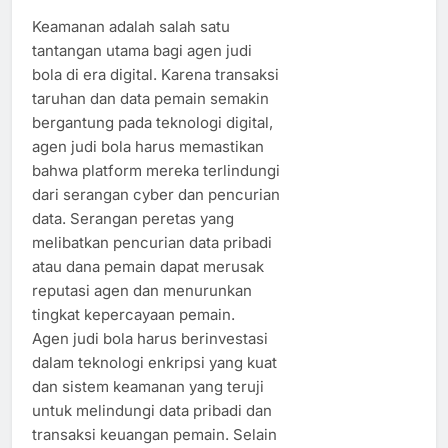
Keamanan adalah salah satu
tantangan utama bagi agen judi
bola di era digital. Karena transaksi
taruhan dan data pemain semakin
bergantung pada teknologi digital,
agen judi bola harus memastikan
bahwa platform mereka terlindungi
dari serangan cyber dan pencurian
data. Serangan peretas yang
melibatkan pencurian data pribadi
atau dana pemain dapat merusak
reputasi agen dan menurunkan
tingkat kepercayaan pemain.
Agen judi bola harus berinvestasi
dalam teknologi enkripsi yang kuat
dan sistem keamanan yang teruji
untuk melindungi data pribadi dan
transaksi keuangan pemain. Selain