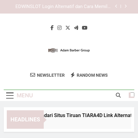
Skip
Panduan Login Edwinslot di Berbagai Perangkat
to
content
Lebah4D Login Resmi dengan Sistem Akses yang
Stabil untuk Pengalaman Lebih Nyaman
Panduan Menghindari Situs Tiruan TIARA4D Link
Alternatif
EDWINSLOT Login Alternatif dan Cara Memilih
Akses yang Lebih Tepat
Panduan Login Edwinslot di Berbagai Perangkat
Adam Barber
Dapatkan Solusi Manajemen Bisnis Dari
Lebah4D Login Resmi dengan Sistem Akses yang
NEWSLETTER
RANDOM NEWS
Group
Stabil untuk Pengalaman Lebih Nyaman
Adam Barber Group.
MENU
nduan Menghindari Situs Tiruan TIARA4D Link Alternatif
HEADLINES
Weeks Ago