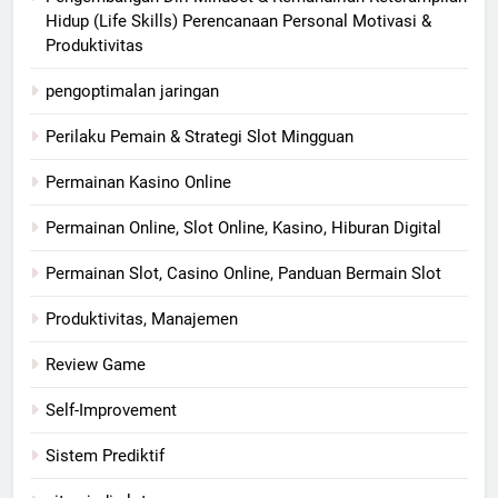
Hidup (Life Skills) Perencanaan Personal Motivasi &
Produktivitas
pengoptimalan jaringan
Perilaku Pemain & Strategi Slot Mingguan
Permainan Kasino Online
Permainan Online, Slot Online, Kasino, Hiburan Digital
Permainan Slot, Casino Online, Panduan Bermain Slot
Produktivitas, Manajemen
Review Game
Self-Improvement
Sistem Prediktif