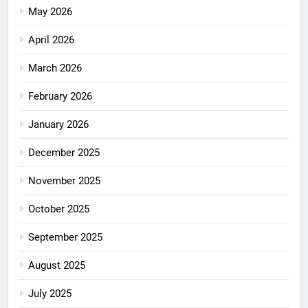
May 2026
April 2026
March 2026
February 2026
January 2026
December 2025
November 2025
October 2025
September 2025
August 2025
July 2025