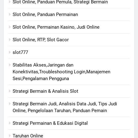
Slot Online, Panduan Pemula, Strategi Bermain
Slot Online, Panduan Permainan
Slot Online, Permainan Kasino, Judi Online
Slot Online, RTP, Slot Gacor
slot777
Stabilitas Akses,Jaringan dan
Konektivitas,Troubleshooting Login,Manajemen
Sesi,Pengalaman Pengguna
Strategi Bermain & Analisis Slot
Strategi Bermain Judi, Analisis Data Judi, Tips Judi
Online, Pengelolaan Taruhan, Panduan Pemain
Strategi Permainan & Edukasi Digital
Taruhan Online