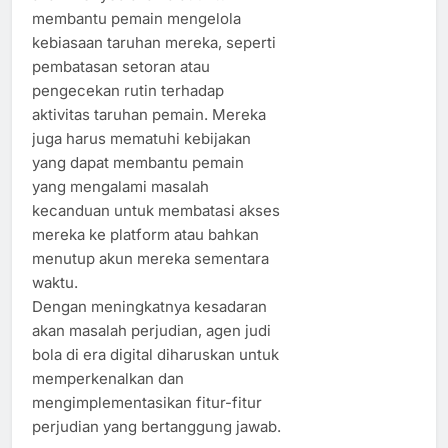
membantu pemain mengelola
kebiasaan taruhan mereka, seperti
pembatasan setoran atau
pengecekan rutin terhadap
aktivitas taruhan pemain. Mereka
juga harus mematuhi kebijakan
yang dapat membantu pemain
yang mengalami masalah
kecanduan untuk membatasi akses
mereka ke platform atau bahkan
menutup akun mereka sementara
waktu.
Dengan meningkatnya kesadaran
akan masalah perjudian, agen judi
bola di era digital diharuskan untuk
memperkenalkan dan
mengimplementasikan fitur-fitur
perjudian yang bertanggung jawab.