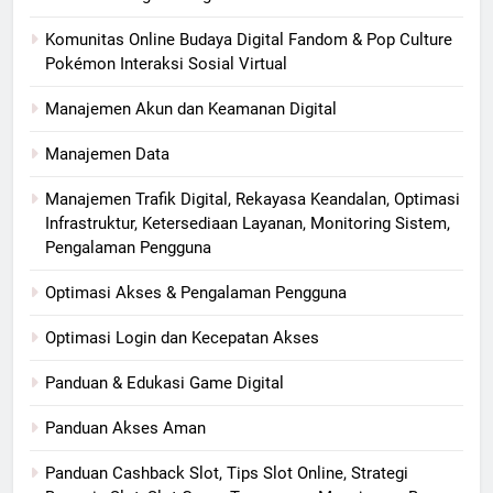
Komunitas Online Budaya Digital Fandom & Pop Culture
Pokémon Interaksi Sosial Virtual
Manajemen Akun dan Keamanan Digital
Manajemen Data
Manajemen Trafik Digital, Rekayasa Keandalan, Optimasi
Infrastruktur, Ketersediaan Layanan, Monitoring Sistem,
Pengalaman Pengguna
Optimasi Akses & Pengalaman Pengguna
Optimasi Login dan Kecepatan Akses
Panduan & Edukasi Game Digital
Panduan Akses Aman
Panduan Cashback Slot, Tips Slot Online, Strategi