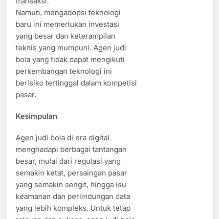
transaksi.
Namun, mengadopsi teknologi
baru ini memerlukan investasi
yang besar dan keterampilan
teknis yang mumpuni. Agen judi
bola yang tidak dapat mengikuti
perkembangan teknologi ini
berisiko tertinggal dalam kompetisi
pasar.
Kesimpulan
Agen judi bola di era digital
menghadapi berbagai tantangan
besar, mulai dari regulasi yang
semakin ketat, persaingan pasar
yang semakin sengit, hingga isu
keamanan dan perlindungan data
yang lebih kompleks. Untuk tetap