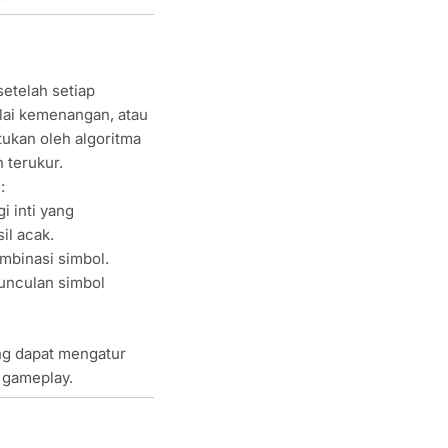
setelah setiap
ilai kemenangan, atau
ntukan oleh algoritma
 terukur.
:
i inti yang
il acak.
mbinasi simbol.
nculan simbol
g dapat mengatur
 gameplay.