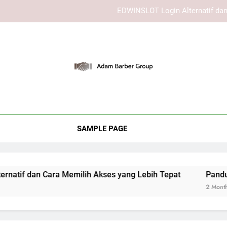
EDWINSLOT Login Alternatif dan
Panduan 
Lebah4D Login Resmi dengan Sistem Akses yang S
Panduan Menghindari
m Barber Group
EDWINSLOT Login Alternatif dan
Solusi Manajemen Bisnis Dari Adam Barber Group.
Panduan 
SAMPLE PAGE
Lebah4D Login Resmi dengan Sistem Akses yang S
Cara Memilih Akses yang Lebih Tepat
Panduan Login Edw
2 Months Ago