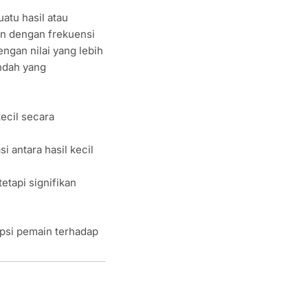
atu hasil atau
an dengan frekuensi
ngan nilai yang lebih
endah yang
ecil secara
antara hasil kecil
etapi signifikan
psi pemain terhadap