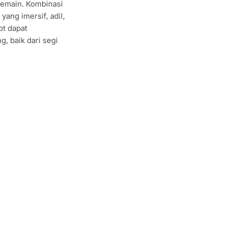
 pemain. Kombinasi
ang imersif, adil,
ot dapat
, baik dari segi