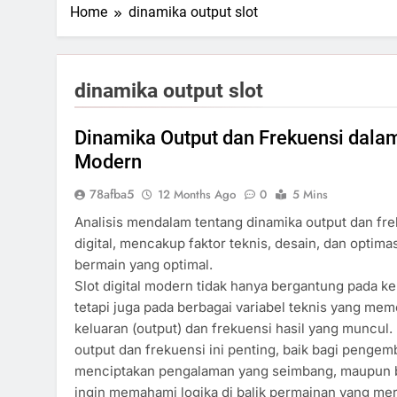
Home
dinamika output slot
dinamika output slot
Dinamika Output dan Frekuensi dalam 
Modern
78afba5
12 Months Ago
0
5 Mins
Analisis mendalam tentang dinamika output dan fre
digital, mencakup faktor teknis, desain, dan optim
bermain yang optimal.
Slot digital modern tidak hanya bergantung pada 
tetapi juga pada berbagai variabel teknis yang me
keluaran (output) dan frekuensi hasil yang muncu
output dan frekuensi ini penting, baik bagi penge
menciptakan pengalaman yang seimbang, maupun 
ingin memahami logika di balik permainan yang mer