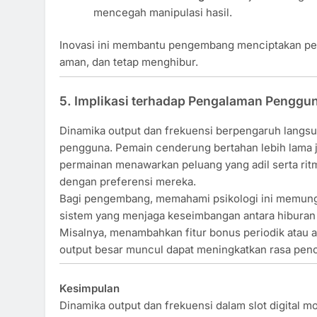
mencegah manipulasi hasil.
Inovasi ini membantu pengembang menciptakan pen
aman, dan tetap menghibur.
5. Implikasi terhadap Pengalaman Penggu
Dinamika output dan frekuensi berpengaruh langs
pengguna. Pemain cenderung bertahan lebih lama 
permainan menawarkan peluang yang adil serta rit
dengan preferensi mereka.
Bagi pengembang, memahami psikologi ini memun
sistem yang menjaga keseimbangan antara hiburan 
Misalnya, menambahkan fitur bonus periodik atau an
output besar muncul dapat meningkatkan rasa penc
Kesimpulan
Dinamika output dan frekuensi dalam slot digital m