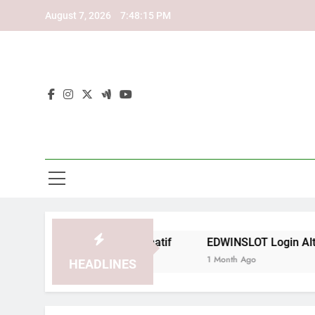
Skip
August 7, 2026
7:48:16 PM
to
content
Ada
Dapatkan 
ARA4D Link Alternatif
EDWINSLOT Login Alternatif dan 
1 Month Ago
HEADLINES