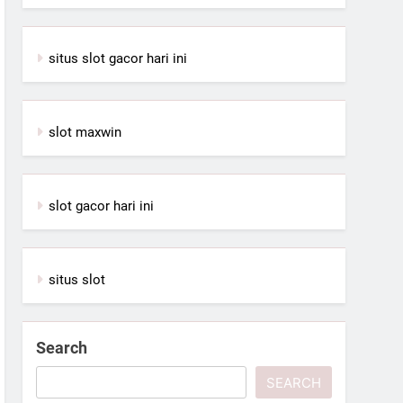
situs slot gacor hari ini
slot maxwin
slot gacor hari ini
situs slot
Search
SEARCH