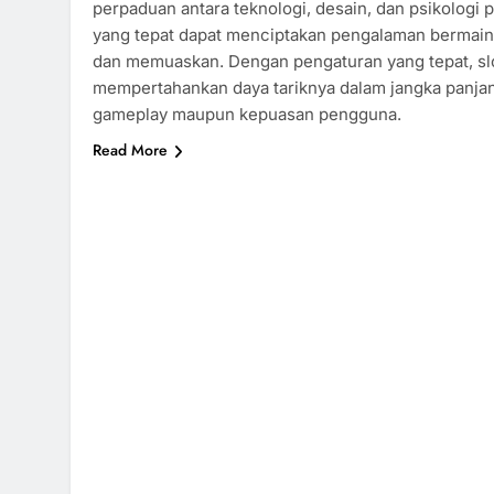
perpaduan antara teknologi, desain, dan psikologi
yang tepat dapat menciptakan pengalaman bermain y
dan memuaskan. Dengan pengaturan yang tepat, sl
mempertahankan daya tariknya dalam jangka panjang
gameplay maupun kepuasan pengguna.
Read More