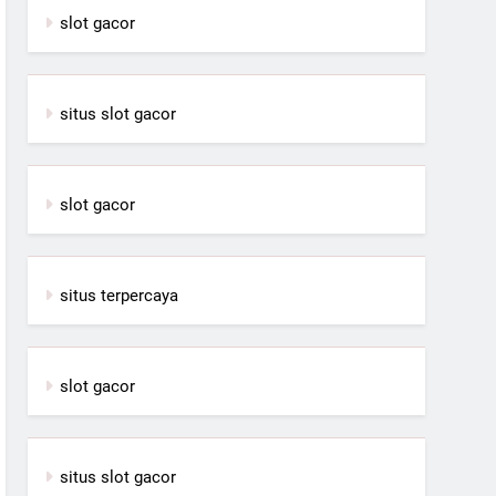
slot gacor
situs slot gacor
slot gacor
situs terpercaya
slot gacor
situs slot gacor