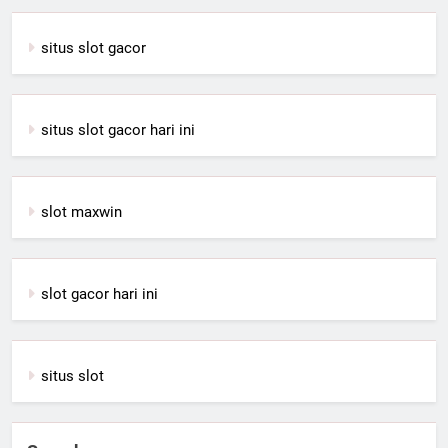
situs slot gacor
situs slot gacor hari ini
slot maxwin
slot gacor hari ini
situs slot