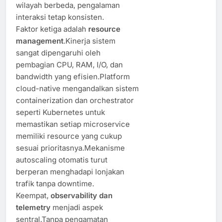
wilayah berbeda, pengalaman
interaksi tetap konsisten.
Faktor ketiga adalah
resource
management
.Kinerja sistem
sangat dipengaruhi oleh
pembagian CPU, RAM, I/O, dan
bandwidth yang efisien.Platform
cloud-native mengandalkan sistem
containerization dan orchestrator
seperti Kubernetes untuk
memastikan setiap microservice
memiliki resource yang cukup
sesuai prioritasnya.Mekanisme
autoscaling otomatis turut
berperan menghadapi lonjakan
trafik tanpa downtime.
Keempat,
observability dan
telemetry
menjadi aspek
sentral.Tanpa pengamatan