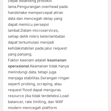
cepat dibanding protokol
lama.Pengurangan overhead pada
handshake mempercepat aliran
data dan mencegah delay yang
dapat memicu persepsi
lambat.Dalam microservices,
setiap detik mikro keterlambatan
dapat terkumulasi menjadi
ketidakstabilan pada jalur request
yang panjang.
Faktor keenam adalah
keamanan
operasional
.Keamanan tidak hanya
melindungi data, tetapi juga
menjaga stabilitas.Serangan ringan
seperti probing, scraping, atau
request flood dapat menguras
resource jika tidak terdeteksi.Load
balancer, rate limiting, dan WAF
modern mencegah platform