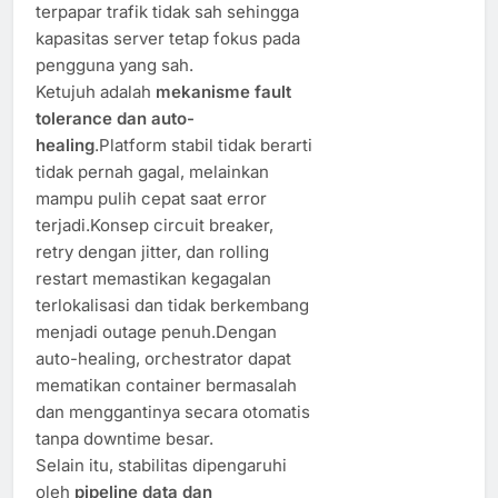
terpapar trafik tidak sah sehingga
kapasitas server tetap fokus pada
pengguna yang sah.
Ketujuh adalah
mekanisme fault
tolerance dan auto-
healing
.Platform stabil tidak berarti
tidak pernah gagal, melainkan
mampu pulih cepat saat error
terjadi.Konsep circuit breaker,
retry dengan jitter, dan rolling
restart memastikan kegagalan
terlokalisasi dan tidak berkembang
menjadi outage penuh.Dengan
auto-healing, orchestrator dapat
mematikan container bermasalah
dan menggantinya secara otomatis
tanpa downtime besar.
Selain itu, stabilitas dipengaruhi
oleh
pipeline data dan