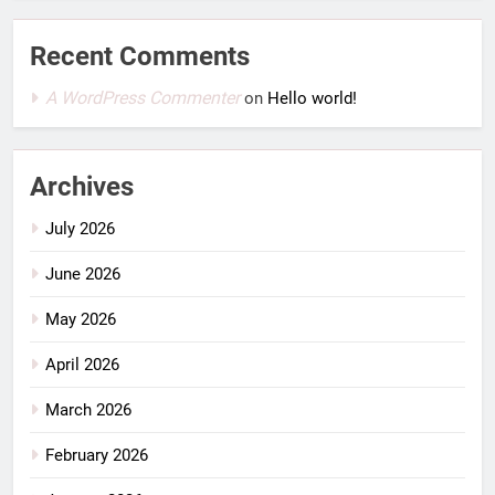
Recent Comments
A WordPress Commenter
on
Hello world!
Archives
July 2026
June 2026
May 2026
April 2026
March 2026
February 2026