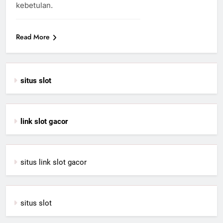
kebetulan.
Read More
situs slot
link slot gacor
situs link slot gacor
situs slot