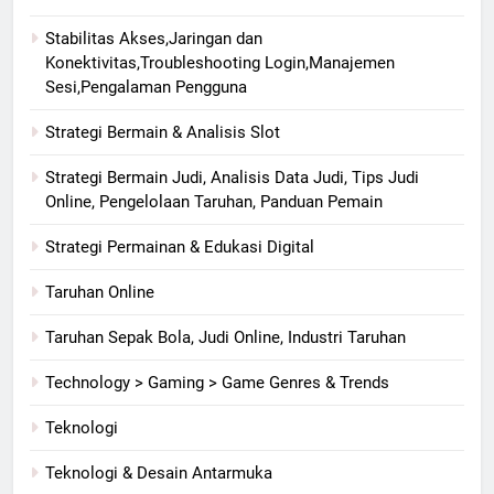
Stabilitas Akses,Jaringan dan
Konektivitas,Troubleshooting Login,Manajemen
Sesi,Pengalaman Pengguna
Strategi Bermain & Analisis Slot
Strategi Bermain Judi, Analisis Data Judi, Tips Judi
Online, Pengelolaan Taruhan, Panduan Pemain
Strategi Permainan & Edukasi Digital
Taruhan Online
Taruhan Sepak Bola, Judi Online, Industri Taruhan
Technology > Gaming > Game Genres & Trends
Teknologi
Teknologi & Desain Antarmuka