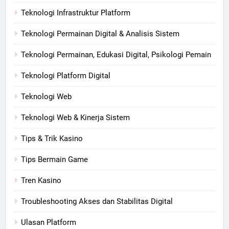
Teknologi Infrastruktur Platform
Teknologi Permainan Digital & Analisis Sistem
Teknologi Permainan, Edukasi Digital, Psikologi Pemain
Teknologi Platform Digital
Teknologi Web
Teknologi Web & Kinerja Sistem
Tips & Trik Kasino
Tips Bermain Game
Tren Kasino
Troubleshooting Akses dan Stabilitas Digital
Ulasan Platform