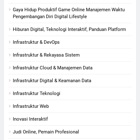
Gaya Hidup Produktif Game Online Manajemen Waktu
Pengembangan Diri Digital Lifestyle
Hiburan Digital, Teknologi Interaktif, Panduan Platform
Infrastruktur & DevOps
Infrastruktur & Rekayasa Sistem
Infrastruktur Cloud & Manajemen Data
Infrastruktur Digital & Keamanan Data
Infrastruktur Teknologi
Infrastruktur Web
Inovasi Interaktif
Judi Online, Pemain Profesional