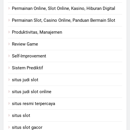
Permainan Online, Slot Online, Kasino, Hiburan Digital
Permainan Slot, Casino Online, Panduan Bermain Slot
Produktivitas, Manajemen
Review Game
Self-Improvement
Sistem Prediktif
situs judi slot
situs judi slot online
situs resmi terpercaya
situs slot
situs slot gacor