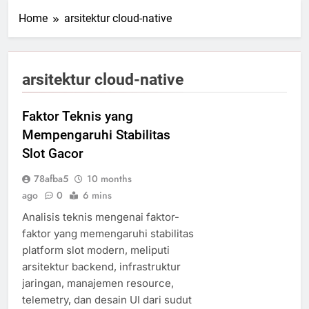
Home
arsitektur cloud-native
arsitektur cloud-native
Faktor Teknis yang
Mempengaruhi Stabilitas
Slot Gacor
78afba5
10 months
ago
0
6 mins
Analisis teknis mengenai faktor-
faktor yang memengaruhi stabilitas
platform slot modern, meliputi
arsitektur backend, infrastruktur
jaringan, manajemen resource,
telemetry, dan desain UI dari sudut