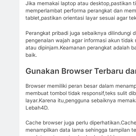
Jika memakai laptop atau desktop,pastikan ti
memperlambat performa perangkat dan mem
tablet,pastikan orientasi layar sesuai agar 
Perangkat pribadi juga sebaiknya dilindungi d
pengenalan wajah agar informasi akun tidak m
atau dipinjam.Keamanan perangkat adalah ba
baik.
Gunakan Browser Terbaru da
Browser memiliki peran besar dalam menamp
membuat tombol tidak responsif,teks sulit d
layar.Karena itu,pengguna sebaiknya memakai
Lebah4D.
Cache browser juga perlu diperhatikan.Ca
menampilkan data lama sehingga tampilan ter