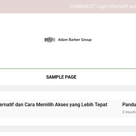
EDWINSLOT Login Alternatif dan
Panduan 
Lebah4D Login Resmi dengan Sistem Akses yang S
Panduan Menghindari
m Barber Group
EDWINSLOT Login Alternatif dan
Solusi Manajemen Bisnis Dari Adam Barber Group.
Panduan 
SAMPLE PAGE
Lebah4D Login Resmi dengan Sistem Akses yang S
ara Memilih Akses yang Lebih Tepat
Panduan Login Edw
2 Months Ago