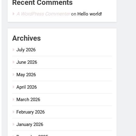
Recent Comments
A WordPress Commenter
on
Hello world!
Archives
July 2026
June 2026
May 2026
April 2026
March 2026
February 2026
January 2026