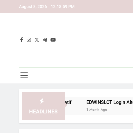
Skip
August 8, 2026
12:19:00 PM
to
content
Ada
Dapatkan 
RA4D Link Alternatif
EDWINSLOT Login Alternatif dan C
1 Month Ago
HEADLINES