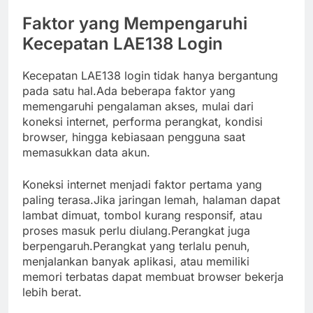
Faktor yang Mempengaruhi
Kecepatan LAE138 Login
Kecepatan LAE138 login tidak hanya bergantung
pada satu hal.Ada beberapa faktor yang
memengaruhi pengalaman akses, mulai dari
koneksi internet, performa perangkat, kondisi
browser, hingga kebiasaan pengguna saat
memasukkan data akun.
Koneksi internet menjadi faktor pertama yang
paling terasa.Jika jaringan lemah, halaman dapat
lambat dimuat, tombol kurang responsif, atau
proses masuk perlu diulang.Perangkat juga
berpengaruh.Perangkat yang terlalu penuh,
menjalankan banyak aplikasi, atau memiliki
memori terbatas dapat membuat browser bekerja
lebih berat.