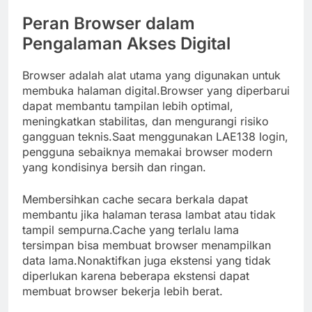
Peran Browser dalam
Pengalaman Akses Digital
Browser adalah alat utama yang digunakan untuk
membuka halaman digital.Browser yang diperbarui
dapat membantu tampilan lebih optimal,
meningkatkan stabilitas, dan mengurangi risiko
gangguan teknis.Saat menggunakan LAE138 login,
pengguna sebaiknya memakai browser modern
yang kondisinya bersih dan ringan.
Membersihkan cache secara berkala dapat
membantu jika halaman terasa lambat atau tidak
tampil sempurna.Cache yang terlalu lama
tersimpan bisa membuat browser menampilkan
data lama.Nonaktifkan juga ekstensi yang tidak
diperlukan karena beberapa ekstensi dapat
membuat browser bekerja lebih berat.