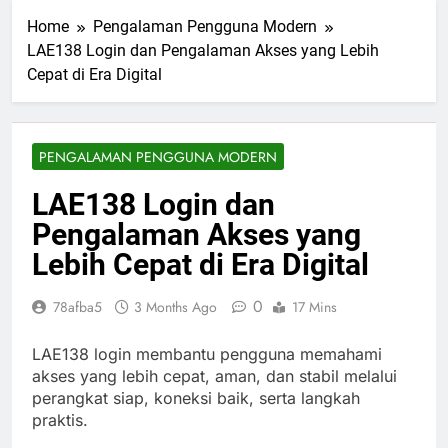
Home
Pengalaman Pengguna Modern
LAE138 Login dan Pengalaman Akses yang Lebih
Cepat di Era Digital
PENGALAMAN PENGGUNA MODERN
LAE138 Login dan
Pengalaman Akses yang
Lebih Cepat di Era Digital
0
78afba5
3 Months Ago
17 Mins
LAE138 login membantu pengguna memahami
akses yang lebih cepat, aman, dan stabil melalui
perangkat siap, koneksi baik, serta langkah
praktis.