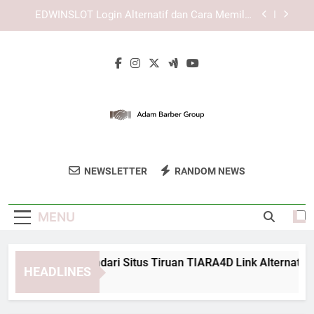
Skip
Panduan Login Edwinslot di Berbagai Perangkat
to
content
Lebah4D Login Resmi dengan Sistem Akses yang
Stabil untuk Pengalaman Lebih Nyaman
Panduan Menghindari Situs Tiruan TIARA4D Link
Alternatif
EDWINSLOT Login Alternatif dan Cara Memilih
Akses yang Lebih Tepat
Panduan Login Edwinslot di Berbagai Perangkat
Adam Barber
Dapatkan Solusi Manajemen Bisnis Dari
Lebah4D Login Resmi dengan Sistem Akses yang
NEWSLETTER
RANDOM NEWS
Group
Stabil untuk Pengalaman Lebih Nyaman
Adam Barber Group.
MENU
nduan Menghindari Situs Tiruan TIARA4D Link Alternatif
HEADLINES
Month Ago