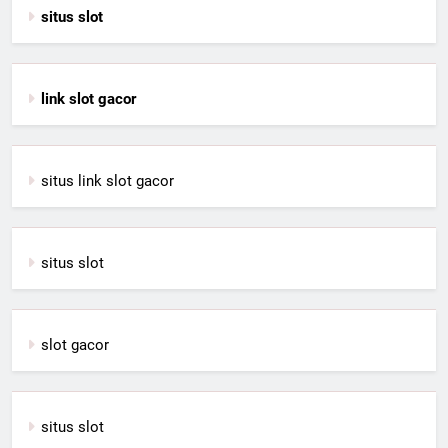
situs slot
link slot gacor
situs link slot gacor
situs slot
slot gacor
situs slot