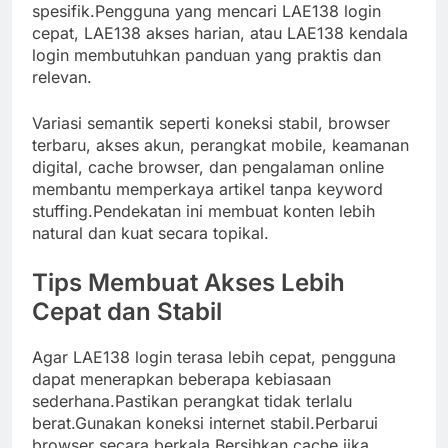
spesifik.Pengguna yang mencari LAE138 login
cepat, LAE138 akses harian, atau LAE138 kendala
login membutuhkan panduan yang praktis dan
relevan.
Variasi semantik seperti koneksi stabil, browser
terbaru, akses akun, perangkat mobile, keamanan
digital, cache browser, dan pengalaman online
membantu memperkaya artikel tanpa keyword
stuffing.Pendekatan ini membuat konten lebih
natural dan kuat secara topikal.
Tips Membuat Akses Lebih
Cepat dan Stabil
Agar LAE138 login terasa lebih cepat, pengguna
dapat menerapkan beberapa kebiasaan
sederhana.Pastikan perangkat tidak terlalu
berat.Gunakan koneksi internet stabil.Perbarui
browser secara berkala.Bersihkan cache jika