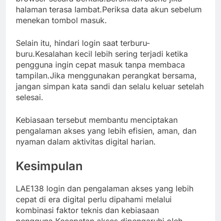
halaman terasa lambat.Periksa data akun sebelum
menekan tombol masuk.
Selain itu, hindari login saat terburu-
buru.Kesalahan kecil lebih sering terjadi ketika
pengguna ingin cepat masuk tanpa membaca
tampilan.Jika menggunakan perangkat bersama,
jangan simpan kata sandi dan selalu keluar setelah
selesai.
Kebiasaan tersebut membantu menciptakan
pengalaman akses yang lebih efisien, aman, dan
nyaman dalam aktivitas digital harian.
Kesimpulan
LAE138 login dan pengalaman akses yang lebih
cepat di era digital perlu dipahami melalui
kombinasi faktor teknis dan kebiasaan
pengguna.Kecepatan akses dipengaruhi oleh