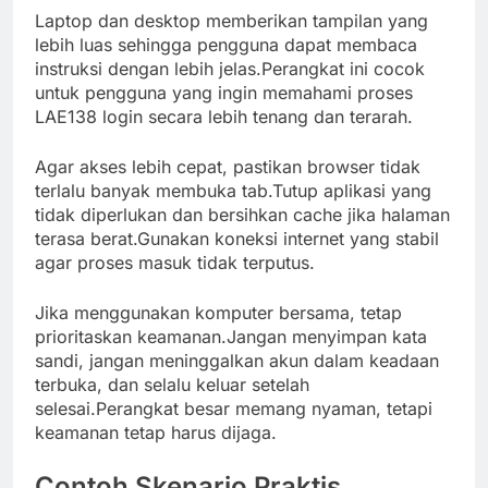
Laptop dan desktop memberikan tampilan yang
lebih luas sehingga pengguna dapat membaca
instruksi dengan lebih jelas.Perangkat ini cocok
untuk pengguna yang ingin memahami proses
LAE138 login secara lebih tenang dan terarah.
Agar akses lebih cepat, pastikan browser tidak
terlalu banyak membuka tab.Tutup aplikasi yang
tidak diperlukan dan bersihkan cache jika halaman
terasa berat.Gunakan koneksi internet yang stabil
agar proses masuk tidak terputus.
Jika menggunakan komputer bersama, tetap
prioritaskan keamanan.Jangan menyimpan kata
sandi, jangan meninggalkan akun dalam keadaan
terbuka, dan selalu keluar setelah
selesai.Perangkat besar memang nyaman, tetapi
keamanan tetap harus dijaga.
Contoh Skenario Praktis